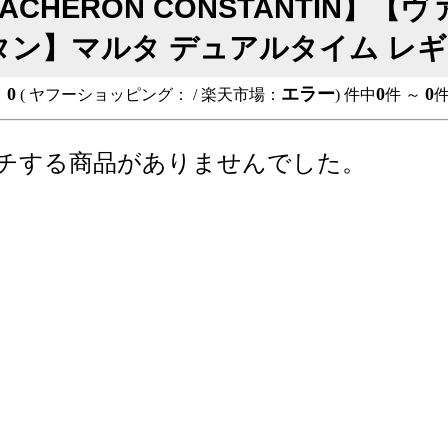
ACHERON CONSTANTIN】
タン】マルタ デュアルタイム レ
0
エラー
0
0
：
( ヤフーショッピング：
/ 楽天市場：
) 件中
件 ～
チする商品がありませんでした。