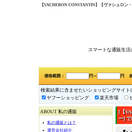
【VACHERON CONSTANTIN】【ヴァシ
スマートな通販生活
価格範囲：
円～
円
検索結果に含ませたいショッピングサイト
ヤフーショッピング
楽天市場
ABOUT 私の通販
[【V
ー] 
私の通販とは？
運営会社紹介