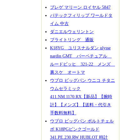
ブレゲ マリーン ロイヤル 5847
パテックフィリップ ワールドタ
イム 中古
ダニエルウェリントン
ブライトリング 通販
K18YG ユリスナルダン ulysse
nardin GMT パーペチュアル
ルードビッヒ 321-22 メンズ
裏スケ オートマ
ウブロ ビッグバン ウニコ チタニ
ウムセラミック
411.NM.1170.RX【新品】【腕時
計】【メンズ】【送料・代引き
手数料無料】
ウブロ ビッグバン ポルトチェル
ボ K18PGピンクゴールド
341.PE.230.RW HUBLOT 時計