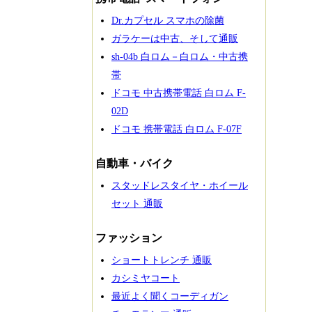
Dr.カプセル スマホの除菌
ガラケーは中古、そして通販
sh-04b 白ロム－白ロム・中古携
帯
ドコモ 中古携帯電話 白ロム F-
02D
ドコモ 携帯電話 白ロム F-07F
自動車・バイク
スタッドレスタイヤ・ホイール
セット 通販
ファッション
ショートトレンチ 通販
カシミヤコート
最近よく聞くコーディガン