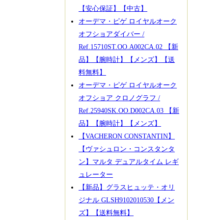
【安心保証】【中古】
オーデマ・ピゲ ロイヤルオーク
オフショアダイバー /
Ref.15710ST.OO.A002CA.02 【新
品】【腕時計】【メンズ】【送
料無料】
オーデマ・ピゲ ロイヤルオーク
オフショア クロノグラフ /
Ref.25940SK.OO.D002CA.03 【新
品】【腕時計】【メンズ】
【VACHERON CONSTANTIN】
【ヴァシュロン・コンスタンタ
ン】マルタ デュアルタイム レギ
ュレーター
【新品】グラスヒュッテ・オリ
ジナル GLSH9102010530【メン
ズ】【送料無料】