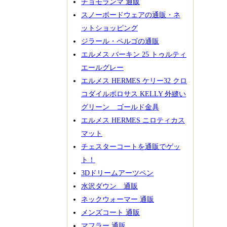
チョモランマ 通販
スノーボードウェアの通販・ネ
ットショッピング
ジラール・ペルゴの通販
エルメス バーキン 25 トゥルティ
エールグレー
エルメス HERMES ケリー32 クロ
コダイルポロサス KELLY 外縫い
グリーン ゴールド金具
エルメス HERMES ニロティカス
マット
チェスターコートを通販でゲッ
ト！
3Dドリームアーツペン
水沢ダウン 通販
ネックウォーマー 通販
メンズコート 通販
マフラー 通販