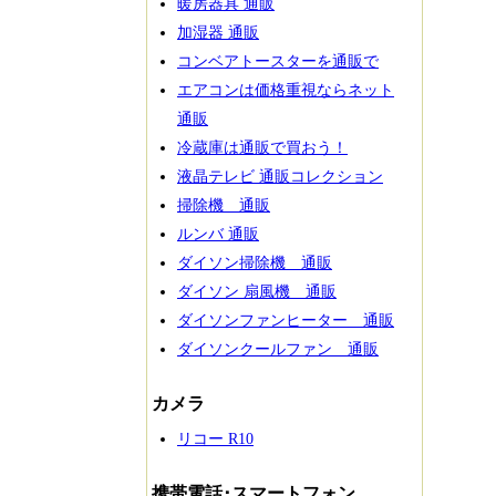
暖房器具 通販
加湿器 通販
コンベアトースターを通販で
エアコンは価格重視ならネット
通販
冷蔵庫は通販で買おう！
液晶テレビ 通販コレクション
掃除機 通販
ルンバ 通販
ダイソン掃除機 通販
ダイソン 扇風機 通販
ダイソンファンヒーター 通販
ダイソンクールファン 通販
カメラ
リコー R10
携帯電話･スマートフォン