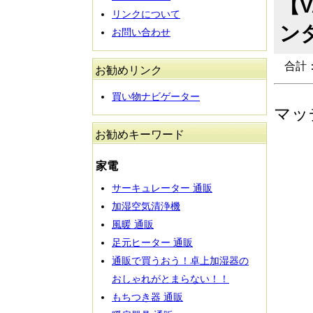
【V
リンクについて
ン
お問い合わせ
合計
お勧めリンク
買い物ナビゲーター
マッ
お勧めキーワード
家電
サーキュレーター 通販
加湿空気清浄機
風暖 通販
足元ヒーター 通販
通販で買うおう！卓上加湿器の
おしゃれがとまらない！！
もちつき器 通販