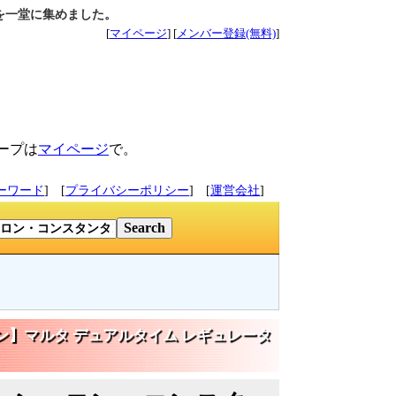
品を一堂に集めました。
[
マイページ
] [
メンバー登録(無料)
]
ープは
マイページ
で。
ーワード
] [
プライバシーポリシー
] [
運営会社
]
ン
ンタン】マルタ デュアルタイム レギュレータ