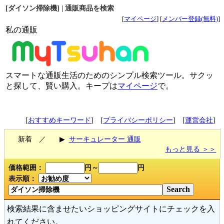
[ダイソン掃除機] | 通販商品を検索
[
マイページ
] [
メンバー登録(無料)
]
私の通販
スマートな通販生活のためのシンプル検索ツール。サクッ
と探して、賢い購入。キープは
マイページ
で。
[
おすすめキーワード
] [
プライバシーポリシー
] [
運営会社
]
新着 ／
▶
サーキュレーター 通販
もっと見る ＞＞
価格範囲：
円～
円
表示順：
検索結果に含ませたいショッピングサイトにチェックを入
れてください。