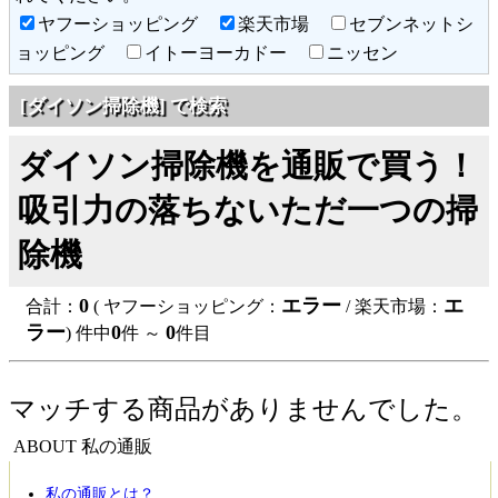
ヤフーショッピング
楽天市場
セブンネットシ
ョッピング
イトーヨーカドー
ニッセン
[ダイソン掃除機] で検索
ダイソン掃除機を通販で買う！
吸引力の落ちないただ一つの掃
除機
0
エラー
エ
合計：
( ヤフーショッピング：
/ 楽天市場：
ラー
0
0
) 件中
件 ～
件目
マッチする商品がありませんでした。
ABOUT 私の通販
私の通販とは？