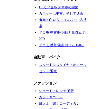
Dr.カプセル スマホの除菌
ガラケーは中古、そして通販
sh-04b 白ロム－白ロム・中古携
帯
ドコモ 中古携帯電話 白ロム F-
02D
ドコモ 携帯電話 白ロム F-07F
自動車・バイク
スタッドレスタイヤ・ホイール
セット 通販
ファッション
ショートトレンチ 通販
カシミヤコート
最近よく聞くコーディガン