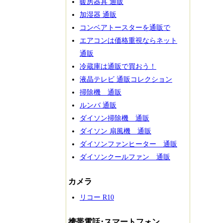
暖房器具 通販
加湿器 通販
コンベアトースターを通販で
エアコンは価格重視ならネット
通販
冷蔵庫は通販で買おう！
液晶テレビ 通販コレクション
掃除機 通販
ルンバ 通販
ダイソン掃除機 通販
ダイソン 扇風機 通販
ダイソンファンヒーター 通販
ダイソンクールファン 通販
カメラ
リコー R10
携帯電話･スマートフォン