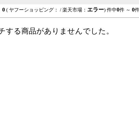
0
エラー
0
0
：
( ヤフーショッピング：
/ 楽天市場：
) 件中
件 ～
チする商品がありませんでした。