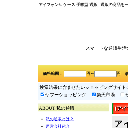
アイフォン6s ケース 手帳型 通販 | 通販の商品
スマートな通販生活
価格範囲：
円～
円
検索結果に含ませたいショッピングサイト
ヤフーショッピング
楽天市場
ABOUT 私の通販
[アイ
私の通販とは？
ア
運営会社紹介