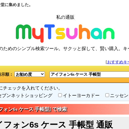
を一堂に集めました。
私の通販
のためのシンプル検索ツール。サクッと探して、賢い購入。キ
[
おすすめキ
表示順：
にチェックを入れてください。
セブンネットショッピング
イトーヨーカドー
ニッセ
フォン6s ケース 手帳型] で検索
イフォン6s ケース 手帳型 通販