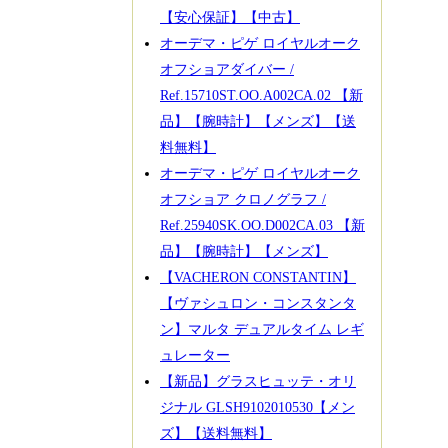
【安心保証】【中古】
オーデマ・ピゲ ロイヤルオーク
オフショアダイバー /
Ref.15710ST.OO.A002CA.02 【新
品】【腕時計】【メンズ】【送
料無料】
オーデマ・ピゲ ロイヤルオーク
オフショア クロノグラフ /
Ref.25940SK.OO.D002CA.03 【新
品】【腕時計】【メンズ】
【VACHERON CONSTANTIN】
【ヴァシュロン・コンスタンタ
ン】マルタ デュアルタイム レギ
ュレーター
【新品】グラスヒュッテ・オリ
ジナル GLSH9102010530【メン
ズ】【送料無料】