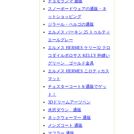
チョモランマ 通販
スノーボードウェアの通販・ネ
ットショッピング
ジラール・ペルゴの通販
エルメス バーキン 25 トゥルティ
エールグレー
エルメス HERMES ケリー32 クロ
コダイルポロサス KELLY 外縫い
グリーン ゴールド金具
エルメス HERMES ニロティカス
マット
チェスターコートを通販でゲッ
ト！
3Dドリームアーツペン
水沢ダウン 通販
ネックウォーマー 通販
メンズコート 通販
マフラー 通販