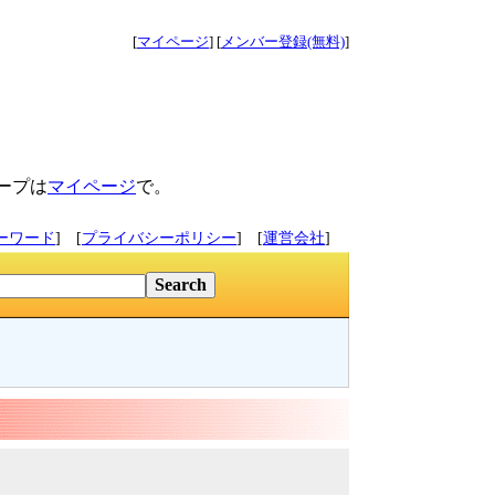
[
マイページ
] [
メンバー登録(無料)
]
ープは
マイページ
で。
ーワード
] [
プライバシーポリシー
] [
運営会社
]
ン