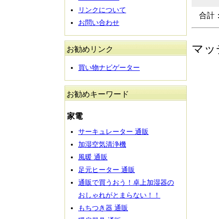
リンクについて
合計
お問い合わせ
マッ
お勧めリンク
買い物ナビゲーター
お勧めキーワード
家電
サーキュレーター 通販
加湿空気清浄機
風暖 通販
足元ヒーター 通販
通販で買うおう！卓上加湿器の
おしゃれがとまらない！！
もちつき器 通販