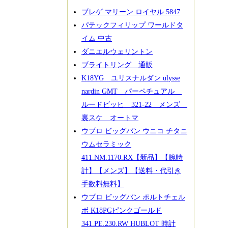
ブレゲ マリーン ロイヤル 5847
パテックフィリップ ワールドタ
イム 中古
ダニエルウェリントン
ブライトリング 通販
K18YG ユリスナルダン ulysse
nardin GMT パーペチュアル
ルードビッヒ 321-22 メンズ
裏スケ オートマ
ウブロ ビッグバン ウニコ チタニ
ウムセラミック
411.NM.1170.RX【新品】【腕時
計】【メンズ】【送料・代引き
手数料無料】
ウブロ ビッグバン ポルトチェル
ボ K18PGピンクゴールド
341.PE.230.RW HUBLOT 時計