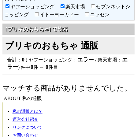
ヤフーショッピング
楽天市場
セブンネットシ
ョッピング
イトーヨーカドー
ニッセン
[ブリキのおもちゃ] で検索
ブリキのおもちゃ 通販
0
エラー
エ
合計：
( ヤフーショッピング：
/ 楽天市場：
ラー
0
0
) 件中
件 ～
件目
マッチする商品がありませんでした。
ABOUT 私の通販
私の通販とは？
運営会社紹介
リンクについて
お問い合わせ