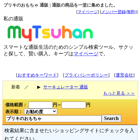
ブリキのおもちゃ 通販 | 通販の商品を一堂に集めました。
[
マイページ
] [
メンバー登録(無料)
]
私の通販
スマートな通販生活のためのシンプル検索ツール。サクッ
と探して、賢い購入。キープは
マイページ
で。
[
おすすめキーワード
] [
プライバシーポリシー
] [
運営会社
]
新着 ／
▶
サーキュレーター 通販
もっと見る ＞＞
価格範囲：
円～
円
表示順：
検索結果に含ませたいショッピングサイトにチェックを入
れてください。