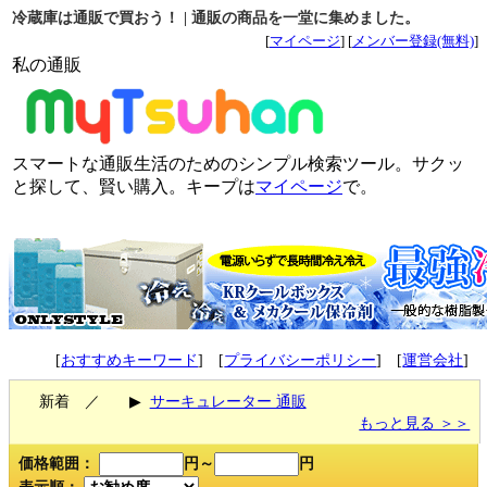
冷蔵庫は通販で買おう！ | 通販の商品を一堂に集めました。
[
マイページ
] [
メンバー登録(無料)
]
私の通販
スマートな通販生活のためのシンプル検索ツール。サクッ
と探して、賢い購入。キープは
マイページ
で。
[
おすすめキーワード
] [
プライバシーポリシー
] [
運営会社
]
新着 ／
▶
サーキュレーター 通販
もっと見る ＞＞
価格範囲：
円～
円