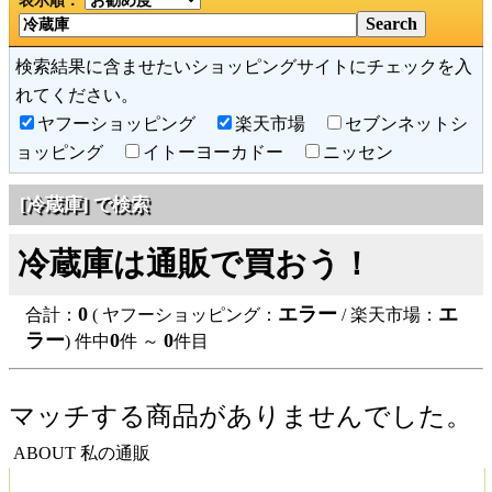
表示順：
検索結果に含ませたいショッピングサイトにチェックを入
れてください。
ヤフーショッピング
楽天市場
セブンネットシ
ョッピング
イトーヨーカドー
ニッセン
[冷蔵庫] で検索
冷蔵庫は通販で買おう！
0
エラー
エ
合計：
( ヤフーショッピング：
/ 楽天市場：
ラー
0
0
) 件中
件 ～
件目
マッチする商品がありませんでした。
ABOUT 私の通販